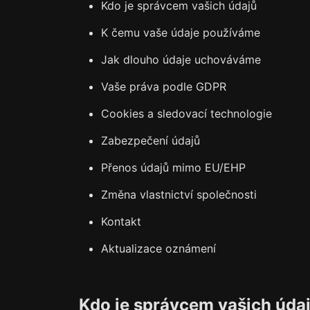
Kdo je správcem vašich údajů
K čemu vaše údaje používáme
Jak dlouho údaje uchováváme
Vaše práva podle GDPR
Cookies a sledovací technologie
Zabezpečení údajů
Přenos údajů mimo EU/EHP
Změna vlastnictví společnosti
Kontakt
Aktualizace oznámení
Kdo je správcem vašich úda