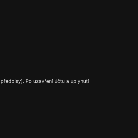
edpisy). Po uzavření účtu a uplynutí