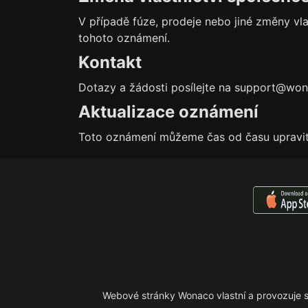
V případě fúze, prodeje nebo jiné změny v
tohoto oznámení.
Kontakt
Dotazy a žádosti posílejte na
support@wona
Aktualizace oznámení
Toto oznámení můžeme čas od času upravit
Webové stránky Wonaco vlastní a provozuje 