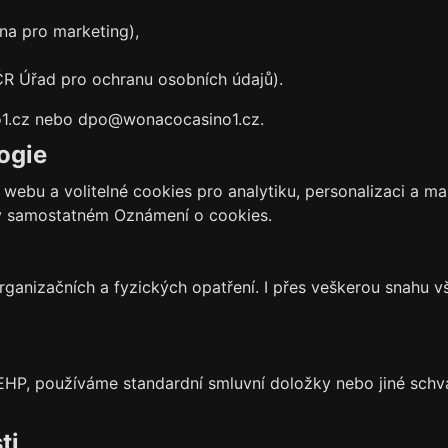
na pro marketing),
ČR Úřad pro ochranu osobních údajů).
1.cz
nebo
dpo@wonacocasino1.cz
.
ogie
bu a volitelné cookies pro analytiku, personalizaci a mar
 v samostatném Oznámení o cookies.
rganizačních a fyzických opatření. I přes veškerou snahu
P, používáme standardní smluvní doložky nebo jiné schvá
ti