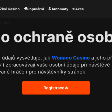
Živé Kasino
🎥Populární
🔝Automaty
✨Akce
 údajů
o ochraně osob
údajů vysvětluje, jak
Wonaco Casino
a jeho př
“) zpracovávají vaše osobní údaje při návštěv
ované hráče i pro návštěvníky stránek.
Registrace🔥