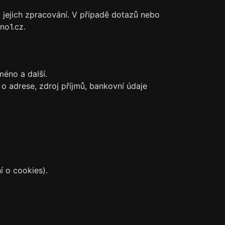
 jejich zpracování. V případě dotazů nebo
no1.cz
.
méno a další.
 o adrese, zdroj příjmů, bankovní údaje
 o cookies).